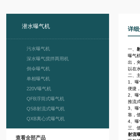
潜水曝气机
详细
污水曝气机
一、
曝气
深水曝气搅拌两用机
出，
倒伞曝气机
以在
二、
单相曝气机
1、
220V曝气机
便捷
2、
QFB浮筒式曝气机
推流
3、
QSB射流式曝气机
靠，
QXB离心式曝气机
4、
三、
射流
查看全部产品