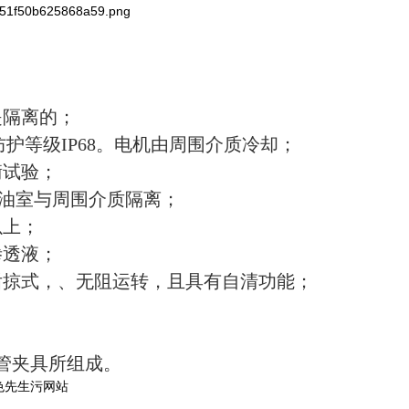
是隔离的；
防护等级IP68。电机由周围介质冷却；
衡试验；
将油室与周围介质隔离；
以上；
渗透液；
后掠式，、无阻运转，且具有自清功能；
管夹具所组成。