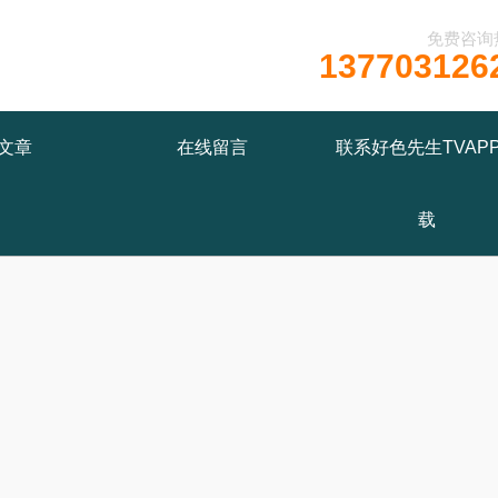
免费咨询
137703126
文章
在线留言
联系好色先生TVAP
载