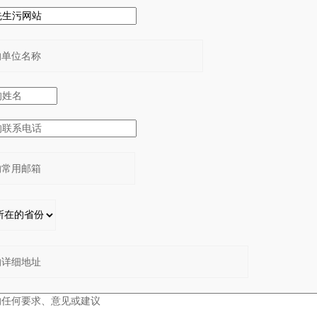
：
：
：
：
：
：