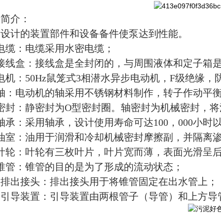
构简介：
门设计的装置部件和设备备件使泵达到性能。
电缆：电缆采用水密电缆；
、接线盒：接线盒是全封闭的，与周围液体和定子箱
电机：50Hz鼠笼式3相潜水异步电动机，F级绝缘，
、轴：电动机的轴采用不锈钢材料制作，转子作动平
、密封：静密封为O型密封圈。轴密封为机械密封，
轴承：采用轴承，设计使用寿命可达100，000小时
、油室：油用于润滑和冷却机械密封摩擦副，并隔离
、叶轮：叶轮有三枚叶片，叶片宽而薄，表面光滑呈
、锥管：锥管的目的是为了形成的流动状态；
、排出接头：排出接头用于将锥管固定在出水管上；
、引导装置：引导装置由两根管子（导管）和上方导