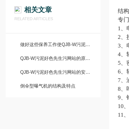
相关文章
结
RELATED ARTICLES
专
1、
2
做好这些保养工作使QJB-W污泥好色先生污网站发挥更大作用
3、
4
QJB-W污泥好色先生污网站的原理、应用和维护保养
5
6、
QJB-W污泥好色先生污网站的安装步骤
7
倒伞型曝气机的结构及特点
8
9
10
11