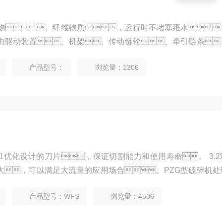
物、纤维物质，运行时不堵塞雍水
由驱动装置、机架、传动链轮、牵引链条
组成。工作时网板在二侧传动链条的带动下，
产品型号：
浏览量：1306
内的污物向上提取，抵达上部时，通过链轮的
工作。
.1优化设计的刀片，保证切割能力和使用寿命。 3.
大，可以满足大流量的应用场合。PZG型破碎机处
电机总功率2.2kw。
产品型号：WFS
浏览量：4536