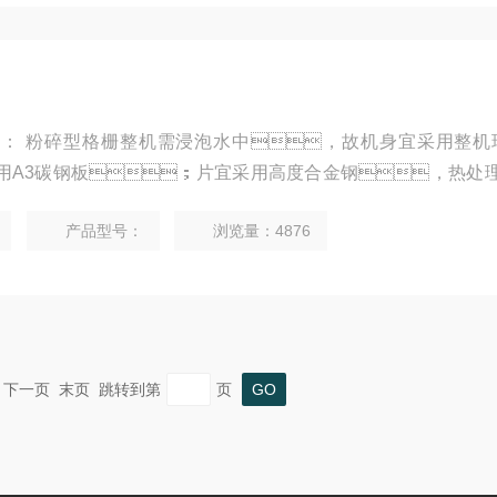
： 粉碎型格栅整机需浸泡水中，故机身宜采用整机
用A3碳钢板；片宜采用高度合金钢，热处理
，如果要求更高的宜采用镀钛片。粉碎型格栅自
产品型号：
浏览量：4876
完整的系统。应用于取水工程入水口过滤；引水渠
：可适用大部分现有渠道，不需或只需很少土建改动；
上一页 下一页 末页 跳转到第
页