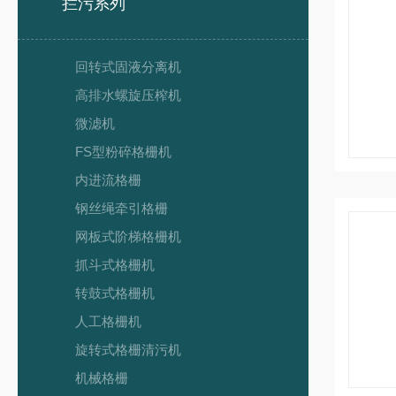
拦污系列
回转式固液分离机
高排水螺旋压榨机
微滤机
FS型粉碎格栅机
内进流格栅
钢丝绳牵引格栅
网板式阶梯格栅机
抓斗式格栅机
转鼓式格栅机
人工格栅机
旋转式格栅清污机
机械格栅